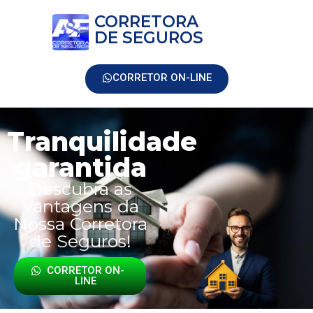
CORRETORA
DE SEGUROS
CORRETOR ON-LINE
Tranquilidade
garantida
Descubra as
Vantagens da
Nossa Corretora
de Seguros!
CORRETOR ON-
LINE